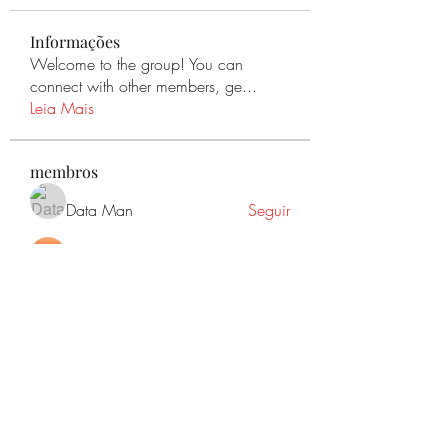
Informações
Welcome to the group! You can
connect with other members, ge
...
Leia Mais
membros
Data Man
Seguir
A. Friend
Seguir
supremecouncilantiquities
Seguir
supremecouncilantiquities
Pedro Miguel
Seguir
Guardian Angel
Seguir
Ver todos os membros (7)