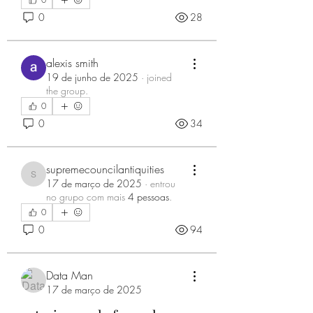
0
28
alexis smith
19 de junho de 2025
·
joined
the group.
0
0
34
supremecouncilantiquities
supremecouncilantiquities
17 de março de 2025
·
entrou
no grupo com mais
4 pessoas
.
0
0
94
Data Man
17 de março de 2025