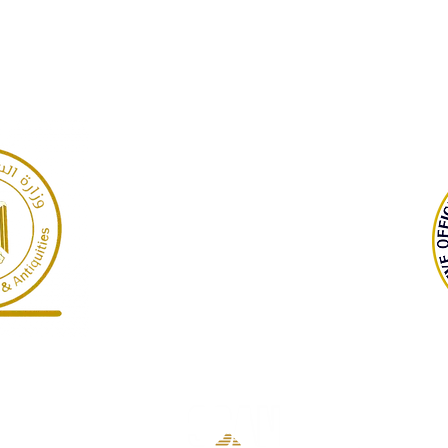
Garra
Necrópolis de Giza,
Egipto
©2022 Dr. Warner