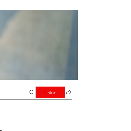
Unirse
os