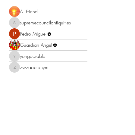
A. Friend
supremecouncilantiquities
supremecouncilantiquities
Pedro Miguel
Guardian Angel
yongdorable
yongdorable
zwzaabrahym
zwzaabrahym
©2022 Dr. Warner