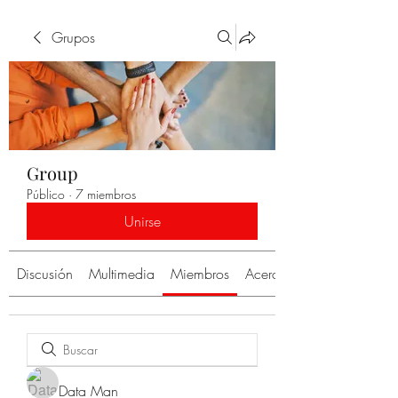
Grupos
Group
Público
·
7 miembros
Unirse
Discusión
Multimedia
Miembros
Acerca de
Data Man