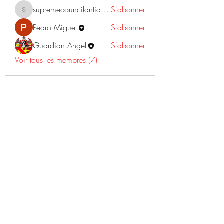
supremecouncilantiquities
S'abonner
supremecouncilantiquities
Pedro Miguel
S'abonner
Guardian Angel
S'abonner
Voir tous les membres (7)
©2022 Dr Warner