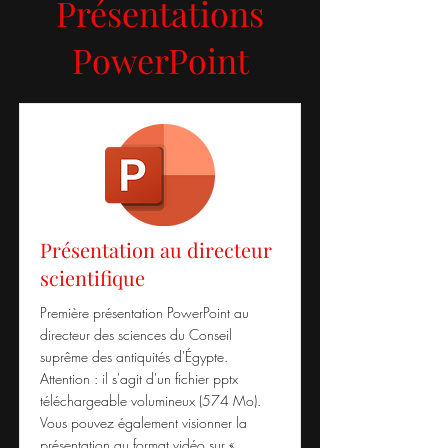
Présentations
PowerPoint
Présentation au directeur
scientifique
Première présentation PowerPoint au
directeur des sciences du Conseil
suprême des antiquités d'Égypte.
Attention : il s'agit d'un fichier pptx
téléchargeable volumineux (574 Mo).
Vous pouvez également visionner la
présentation au format vidéo sur «