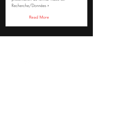
Recherche/Données »
Read More
©2022 Dr Warner