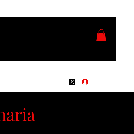
Accedi
naria