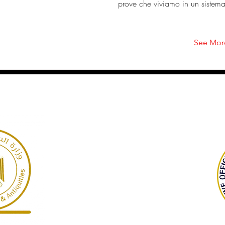
prove che viviamo in un sistema 
See Mor
GARP
Necropoli di Giza, Egitto
©2022 Dott. Warner