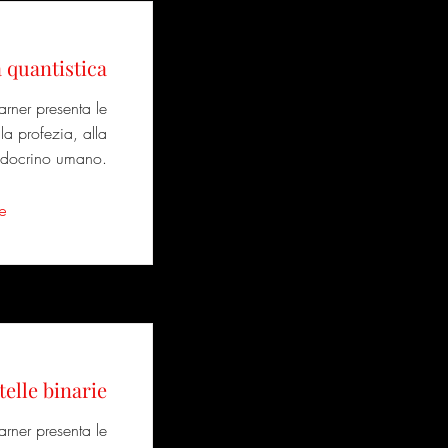
 quantistica
arner presenta le
la profezia, alla
endocrino umano.
e
telle binarie
arner presenta le