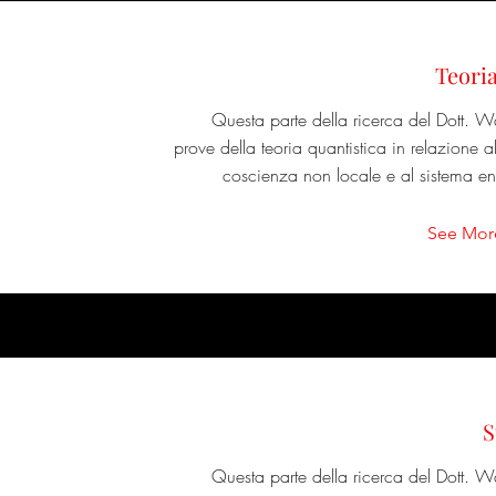
Teoria
Questa parte della ricerca del Dott. W
prove della teoria quantistica in relazione al
coscienza non locale e al sistema 
See Mor
S
Questa parte della ricerca del Dott. W