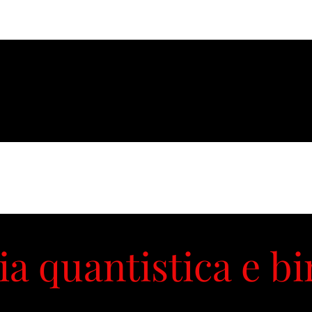
Notizia
Contatto
Blog
Foro
Negozio
Items
ia quantistica e bi