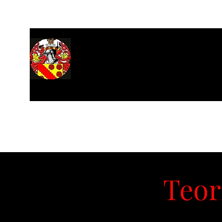
Casa
Di
Sala dei Registri
Ricerca
Stelle
Film
Teor