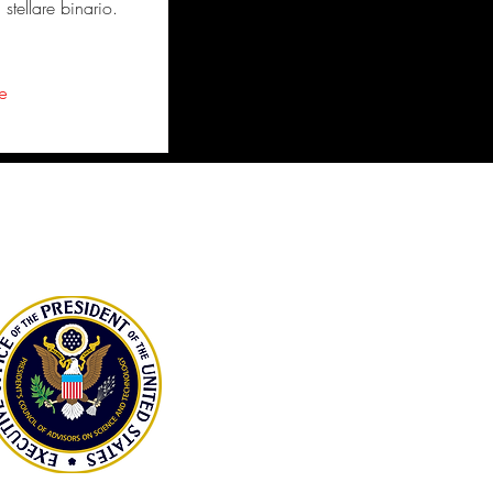
stellare binario.
e