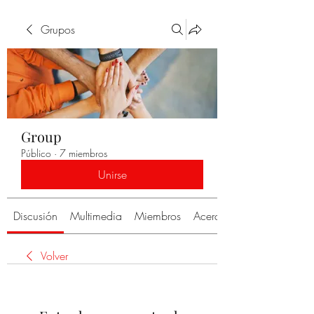
Grupos
Group
Público
·
7 miembros
Unirse
Discusión
Multimedia
Miembros
Acerca de
Volver