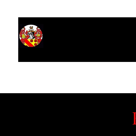
Home
About
Hall of Records
Research
Stars
M