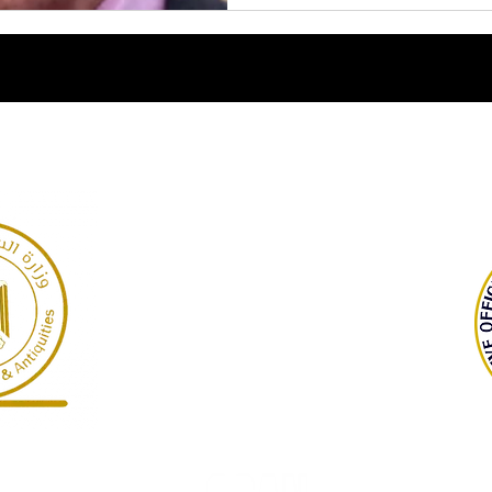
GARP
Giza Necropolis, Egypt
©2022 Dr Warner