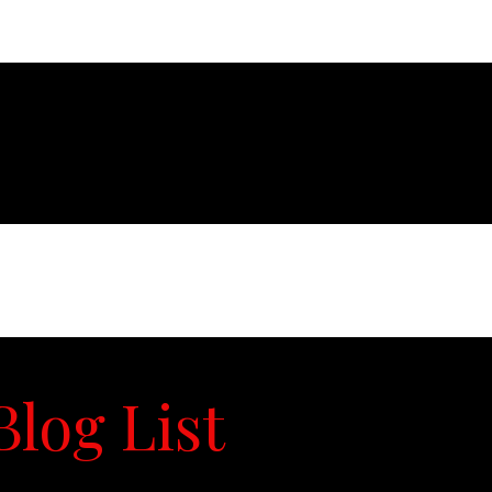
ovies
News
Contact
Blog
Forum
Shop
Items
Blog List