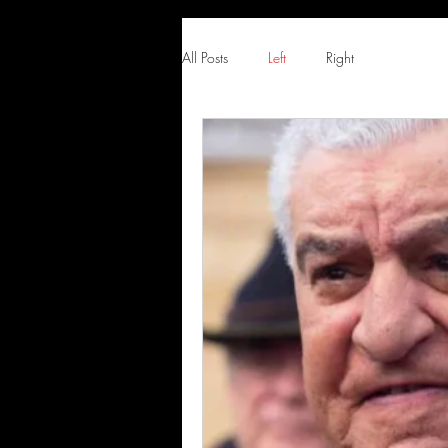
All Posts
Left
Right