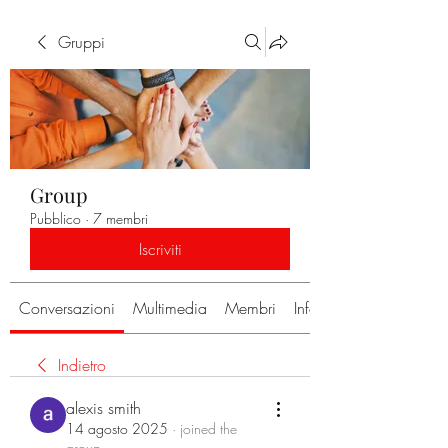
Gruppi
Group
Pubblico
·
7 membri
Iscriviti
Conversazioni
Multimedia
Membri
Info
Indietro
alexis smith
14 agosto 2025
·
joined the
group.